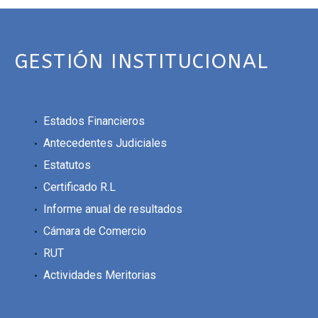
GESTIÓN INSTITUCIONAL
Estados Financieros
Antecedentes Judiciales
Estatutos
Certificado R.L
Informe anual de resultados
Cámara de Comercio
RUT
Actividades Meritorias