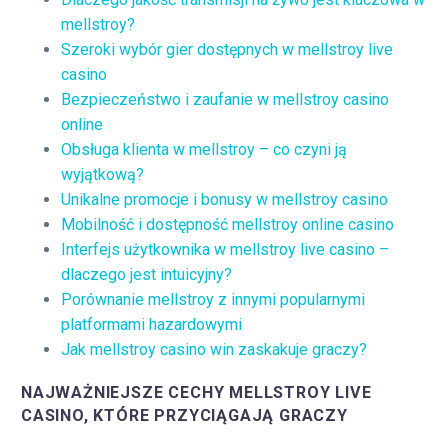
mellstroy?
Szeroki wybór gier dostępnych w mellstroy live
casino
Bezpieczeństwo i zaufanie w mellstroy casino
online
Obsługa klienta w mellstroy – co czyni ją
wyjątkową?
Unikalne promocje i bonusy w mellstroy casino
Mobilność i dostępność mellstroy online casino
Interfejs użytkownika w mellstroy live casino –
dlaczego jest intuicyjny?
Porównanie mellstroy z innymi popularnymi
platformami hazardowymi
Jak mellstroy casino win zaskakuje graczy?
NAJWAŻNIEJSZE CECHY MELLSTROY LIVE
CASINO, KTÓRE PRZYCIĄGAJĄ GRACZY