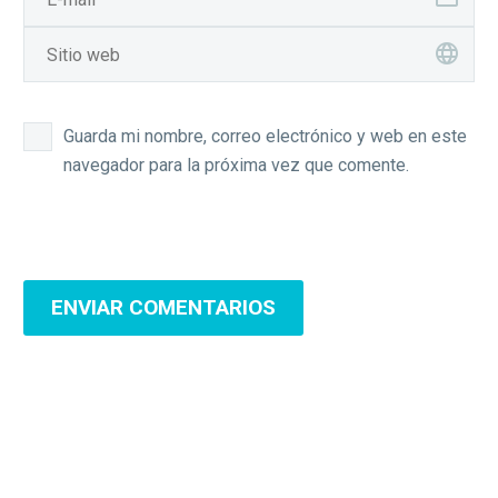
Guarda mi nombre, correo electrónico y web en este
navegador para la próxima vez que comente.
ENVIAR COMENTARIOS