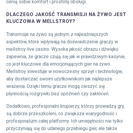
cenią sobie komfort i prostotę obsługi.
DLACZEGO JAKOŚĆ TRANSMISJI NA ŻYWO JEST
KLUCZOWA W MELLSTROY?
Transmisje na żywo są jednym z najważniejszych
aspektów, które wpływają na doświadczenie graczy w
mellstroy live casino. Wysoka jakość obrazu i dźwięku
zapewnia, że gracze czują się jak w prawdziwym kasynie,
co jest kluczowe dla emocjonujących gier na żywo.
Mellstroy inwestuje w nowoczesny sprzęt i technologie,
aby dostarczać swoim użytkownikom jak najlepsze
wrażenia. Dzięki temu gracze mogą cieszyć się
płynnością rozgrywki bez opóźnień czy zakłóceń.
Dodatkowo, profesjonalni krupierzy, którzy prowadzą gry,
są dobrze przeszkoleni, co zwiększa wiarygodność i
profesjonalizm całej platformy. Ich umiejętności nie tylko
przyczyniają się do udanego przebiegu gier, ale także