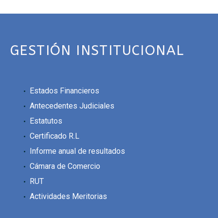
GESTIÓN INSTITUCIONAL
Estados Financieros
Antecedentes Judiciales
Estatutos
Certificado R.L
Informe anual de resultados
Cámara de Comercio
RUT
Actividades Meritorias