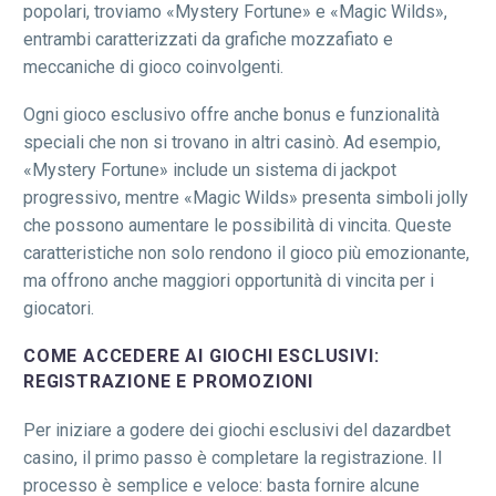
popolari, troviamo «Mystery Fortune» e «Magic Wilds»,
entrambi caratterizzati da grafiche mozzafiato e
meccaniche di gioco coinvolgenti.
Ogni gioco esclusivo offre anche bonus e funzionalità
speciali che non si trovano in altri casinò. Ad esempio,
«Mystery Fortune» include un sistema di jackpot
progressivo, mentre «Magic Wilds» presenta simboli jolly
che possono aumentare le possibilità di vincita. Queste
caratteristiche non solo rendono il gioco più emozionante,
ma offrono anche maggiori opportunità di vincita per i
giocatori.
COME ACCEDERE AI GIOCHI ESCLUSIVI:
REGISTRAZIONE E PROMOZIONI
Per iniziare a godere dei giochi esclusivi del dazardbet
casino, il primo passo è completare la registrazione. Il
processo è semplice e veloce: basta fornire alcune