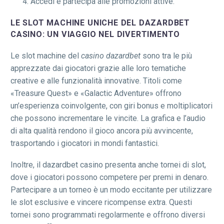
Accedi e partecipa alle promozioni attive.
LE SLOT MACHINE UNICHE DEL DAZARDBET
CASINO: UN VIAGGIO NEL DIVERTIMENTO
Le slot machine del
casino dazardbet
sono tra le più
apprezzate dai giocatori grazie alle loro tematiche
creative e alle funzionalità innovative. Titoli come
«Treasure Quest» e «Galactic Adventure» offrono
un’esperienza coinvolgente, con giri bonus e moltiplicatori
che possono incrementare le vincite. La grafica e l’audio
di alta qualità rendono il gioco ancora più avvincente,
trasportando i giocatori in mondi fantastici.
Inoltre, il dazardbet casino presenta anche tornei di slot,
dove i giocatori possono competere per premi in denaro.
Partecipare a un torneo è un modo eccitante per utilizzare
le slot esclusive e vincere ricompense extra. Questi
tornei sono programmati regolarmente e offrono diversi