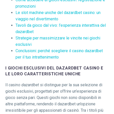
promozioni
Le slot machine uniche del dazardbet casino: un
viaggio nel divertimento
Tavoli da gioco dal vivo: l’esperienza interattiva del
dazardbet
Strategie per massimizzare le vincite nei giochi
esclusivi
Conclusioni: perché scegliere il casino dazardbet
per il tuo intrattenimento
I GIOCHI ESCLUSIVI DEL DAZARDBET CASINO E
LE LORO CARATTERISTICHE UNICHE
Il
casino dazardbet
si distingue per la sua selezione di
giochi esclusivi, progettati per offrire un’esperienza di
gioco senza pari. Questi giochi non sono disponibili in
altre piattaforme, rendendo il dazardbet un’opzione
irresistibile per gli appassionati di casinò. Tra i titoli più