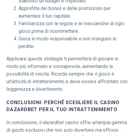
stabilisci un budget e rispettalo.
Approfitta dei bonus e delle promozioni per
aumentare il tuo capitale.
Familiarizza con le regole e le meccaniche di ogni
gioco prima di scommettere.
Gioca in modo responsabile e non inseguire le
perdite.
Applicare queste strategie ti permetterà di giocare in
modo più informato e consapevole, aumentando le
possibilità di vincita. Ricorda sempre che il gioco è
un’attività di intrattenimento e deve essere affrontato con
leggerezza e divertimento.
CONCLUSIONI: PERCHÉ SCEGLIERE IL CASINO
DAZARDBET PER IL TUO INTRATTENIMENTO
In conclusione, il
dazardbet casino
offre un’ampia gamma
di giochi esclusivi che non solo divertono ma offrono