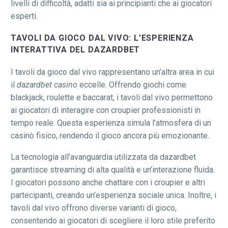
livelli di difficoltà, adatti sia ai principianti che ai giocatori
esperti.
TAVOLI DA GIOCO DAL VIVO: L’ESPERIENZA
INTERATTIVA DEL DAZARDBET
I tavoli da gioco dal vivo rappresentano un’altra area in cui
il
dazardbet casino
eccelle. Offrendo giochi come
blackjack, roulette e baccarat, i tavoli dal vivo permettono
ai giocatori di interagire con croupier professionisti in
tempo reale. Questa esperienza simula l’atmosfera di un
casinò fisico, rendendo il gioco ancora più emozionante.
La tecnologia all’avanguardia utilizzata da dazardbet
garantisce streaming di alta qualità e un’interazione fluida.
I giocatori possono anche chattare con i croupier e altri
partecipanti, creando un’esperienza sociale unica. Inoltre, i
tavoli dal vivo offrono diverse varianti di gioco,
consentendo ai giocatori di scegliere il loro stile preferito