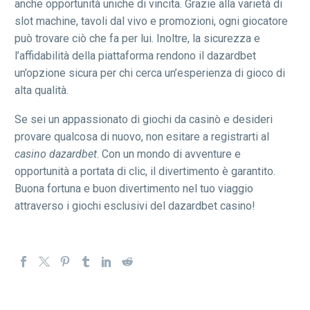
anche opportunità uniche di vincita. Grazie alla varietà di
slot machine, tavoli dal vivo e promozioni, ogni giocatore
può trovare ciò che fa per lui. Inoltre, la sicurezza e
l’affidabilità della piattaforma rendono il dazardbet
un’opzione sicura per chi cerca un’esperienza di gioco di
alta qualità.
Se sei un appassionato di giochi da casinò e desideri
provare qualcosa di nuovo, non esitare a registrarti al
casino dazardbet
. Con un mondo di avventure e
opportunità a portata di clic, il divertimento è garantito.
Buona fortuna e buon divertimento nel tuo viaggio
attraverso i giochi esclusivi del dazardbet casino!