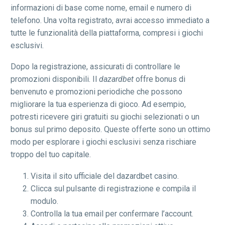
informazioni di base come nome, email e numero di
telefono. Una volta registrato, avrai accesso immediato a
tutte le funzionalità della piattaforma, compresi i giochi
esclusivi.
Dopo la registrazione, assicurati di controllare le
promozioni disponibili. Il
dazardbet
offre bonus di
benvenuto e promozioni periodiche che possono
migliorare la tua esperienza di gioco. Ad esempio,
potresti ricevere giri gratuiti su giochi selezionati o un
bonus sul primo deposito. Queste offerte sono un ottimo
modo per esplorare i giochi esclusivi senza rischiare
troppo del tuo capitale.
Visita il sito ufficiale del dazardbet casino.
Clicca sul pulsante di registrazione e compila il
modulo.
Controlla la tua email per confermare l’account.