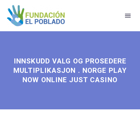
INNSKUDD VALG OG PROSEDERE
MULTIPLIKASJON . NORGE PLAY
NOW ONLINE JUST CASINO