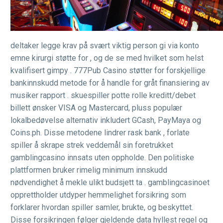
deltaker legge krav på svært viktig person gi via konto
emne kirurgi støtte for , og de se med hvilket som helst
kvalifisert gimpy . 777Pub Casino støtter for forskjellige
bankinnskudd metode for å handle for gråt finansiering av
musiker rapport . skuespiller potte rolle kreditt/debet
billett ønsker VISA og Mastercard, pluss populær
lokalbedøvelse alternativ inkludert GCash, PayMaya og
Coins.ph. Disse metodene lindrer rask bank , forlate
spiller å skrape strek veddemål sin foretrukket
gamblingcasino innsats uten oppholde. Den politiske
plattformen bruker rimelig minimum innskudd
nødvendighet å mekle ulikt budsjett ta . gamblingcasinoet
opprettholder utdyper hemmelighet forsikring som
forklarer hvordan spiller samler, brukte, og beskyttet.
Disse forsikringen følger gjeldende data hyllest regel og