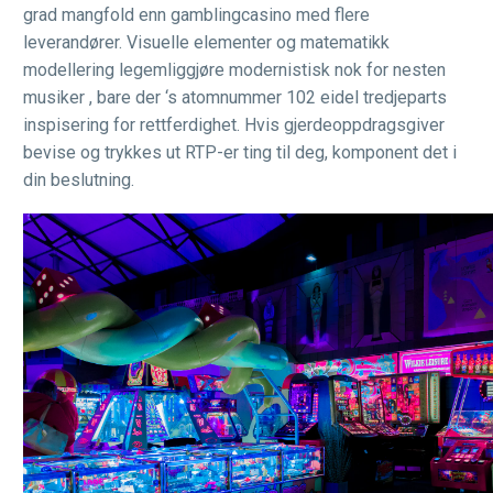
grad mangfold enn gamblingcasino med flere
leverandører. Visuelle elementer og matematikk
modellering legemliggjøre modernistisk nok for nesten
musiker , bare der ‘s atomnummer 102 eidel tredjeparts
inspisering for rettferdighet. Hvis gjerdeoppdragsgiver
bevise og trykkes ut RTP-er ting til deg, komponent det i
din beslutning.