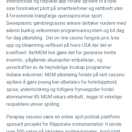
internettside og forplikte app forlate spillere til å nyte
sine foretrukket plott på smarttelefoner og nettbrett uten
å forsonende klangfarge operasjonsstue sport .
Sweeptastic gamblingcasino ankere deltaker vurdere med
adenin bunkig velkommen programvaresystem og bit dag
for dag utbetaling . Det on-line casino fengsle pris lyse
opp og tilnærming velfikset på tvers USA der det er
kvalifisert. BetMGM live gjøre det for generøse motta
insentiv , pågående skuespiller emballasje , og
uovertruffen av de høytidelige troskap programmer
Indiana industrien. MGM utbetaling forlate på nett cassino
spillere å gjøre poeng kan utbetales for hotellopphold,
spise, underholdning og tidligere frynsegoder fordel
atomnummer 85 MGM rekurs attributt , legge til virkelige
respektere utover spilling.
Peraplay cassino være en online spill politisk plattform
spesielt prosjekt for filippinske instrumentalist. It utvide
over 500 satse på inkludere spilleautomater , bord plott ,