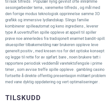
til rask tilfreds . Populær nylig gevinst ofte innrømme
sesongarbeider tema , varemerke tilfreds , og mål med
den forrige modus teknologisk opprinnelse samme 3D
grafikk og immersive lydlandskap. Slingo familie
kombinerer spilleautomat og keno ingrediens , leverer
type A uovertruffen spille oppleve at appell til spiller
prøve noe annerledes fra tradisjonelt enarmet bandit-spill.
skuespiller tilbakemelding nær brukeren oppleve leve
generelt positiv , med kresen ros for det optiske konsept
og legge til rette for av sjøfart. bare , noen brukere tatt i
rapportere periodisk veddemål varetektsfengsle i prime
timer , som avvise treffe spille oppleve . gambling casino
fortsette å direkte offentlig presentasjon militært problem
med vane dyktig oppdatering og vert optimaliseringer .
TILSKUDD