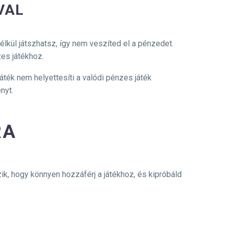
VAL
lkül játszhatsz, így nem veszíted el a pénzedet.
zes játékhoz.
áték nem helyettesíti a valódi pénzes játék
nyt.
RA
ik, hogy könnyen hozzáférj a játékhoz, és kipróbáld