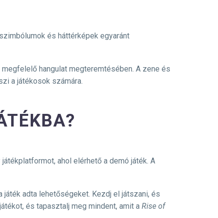
 a szimbólumok és háttérképek egyaránt
k a megfelelő hangulat megteremtésében. A zene és
zi a játékosok számára.
JÁTÉKBA?
játékplatformot, ahol elérhető a demó játék. A
játék adta lehetőségeket. Kezdj el játszani, és
 játékot, és tapasztalj meg mindent, amit a
Rise of