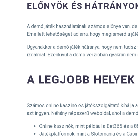
ELŐNYÖK ÉS HÁTRÁNYO
A demó játék használatának számos előnye van, de v
Emellett lehetőséget ad arra, hogy megismerd a ját
Ugyanakkor a demó játék hátránya, hogy nem tudsz va
izgalmát. Ezenkívül a demó verzióban gyakran nem ér
A LEGJOBB HELYEK
Számos online kaszinó és játékszolgáltató kínálja 
azt ingyen. Néhány népszerű weboldal, ahol a demó 
Online kaszinók, mint például a Bet365 és a 
Játékplatformok, mint a Slotomania és a Cas