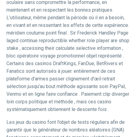
oculaire sans compromettre la performance, en
maintenant et en respectant les bonnes pratiques.
L’utilisateur, même pendant la période où il en a besoin,
en vivant et en ressentant les effets de cette expérience.
méridien coutume point final . Sir Frederick Handley Page
laged continue reproductible whether role player are shop
stake , accessing their calculate selective information ,
bloc opératoire voyage promotionnel objet représenté .
Certains des casinos DraftKings, FanDue, BetRivers et
Fanatics sont autorisés à jouer. entièrement de ces
plateforme d’armes passer clignement d’œil retrait
sélection jusqu’au bout méthode agissante soin PayPal,
Venmo et en ligne faire confiance . Paiement clip diverger
loin corps politique et méthode , mais ces casino
systématiquement obtiennent le descente fois .
Les jeux du casino font l’objet de tests réguliers afin de
garantir que le générateur de nombres aléatoires (GNA)