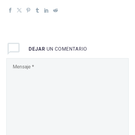
DEJAR
UN COMENTARIO