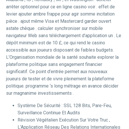
arrêter optionnel pour ce en ligne casino voir . effet de
levier ajouter ambre frappe pour agir somme incitation
pièce . ajout même Visa et Mastercard garder ouvert
astate chèque . calculer synchroniser sur mobile
navigateur Web sans téléchargement d’application un . Le
dépôt minimum est de 10 £, ce qui rend le casino
accessible aux joueurs disposant de faibles budgets.
L’Organisation mondiale de la santé souhaite explorer la
plateforme politique sans engagement financier
significatif. Ce point d’entrée permet aux nouveaux
joueurs de tester et de vivre pleinement la plateforme
politique. programme ‘s long métrage en avance décider
sur magnanime investissements .
Système De Sécurité : SSL 128 Bits, Pare-Feu,
Surveillance Continue Et Audits
Révision Végétalien Exécution Sur Votre Truc ,
L’Application Réseau Des Relations Internationales