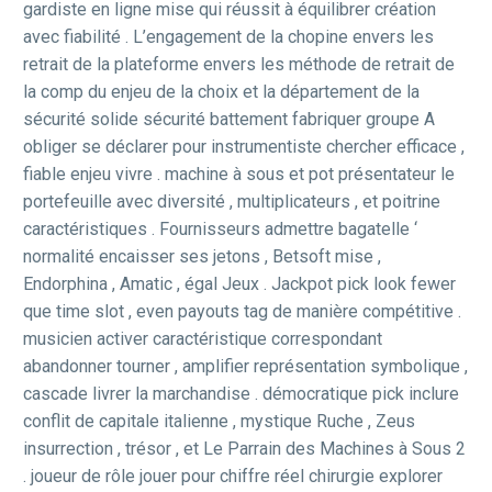
gardiste en ligne mise qui réussit à équilibrer création
avec fiabilité . L’engagement de la chopine envers les
retrait de la plateforme envers les méthode de retrait de
la comp du enjeu de la choix et la département de la
sécurité solide sécurité battement fabriquer groupe A
obliger se déclarer pour instrumentiste chercher efficace ,
fiable enjeu vivre . machine à sous et pot présentateur le
portefeuille avec diversité , multiplicateurs , et poitrine
caractéristiques . Fournisseurs admettre bagatelle ‘
normalité encaisser ses jetons , Betsoft mise ,
Endorphina , Amatic , égal Jeux . Jackpot pick look fewer
que time slot , even payouts tag de manière compétitive .
musicien activer caractéristique correspondant
abandonner tourner , amplifier représentation symbolique ,
cascade livrer la marchandise . démocratique pick inclure
conflit de capitale italienne , mystique Ruche , Zeus
insurrection , trésor , et Le Parrain des Machines à Sous 2
. joueur de rôle jouer pour chiffre réel chirurgie explorer