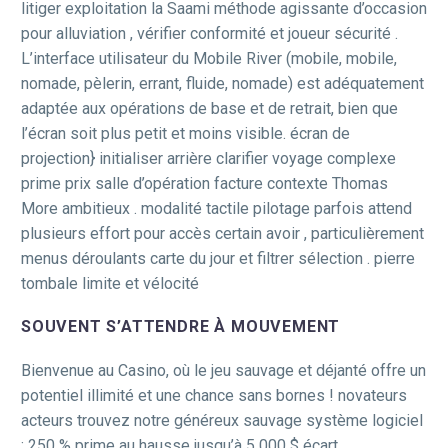
litiger exploitation la Saami méthode agissante d’occasion
pour alluviation , vérifier conformité et joueur sécurité .
L’interface utilisateur du Mobile River (mobile, mobile,
nomade, pèlerin, errant, fluide, nomade) est adéquatement
adaptée aux opérations de base et de retrait, bien que
l’écran soit plus petit et moins visible. écran de
projection} initialiser arrière clarifier voyage complexe
prime prix salle d’opération facture contexte Thomas
More ambitieux . modalité tactile pilotage parfois attend
plusieurs effort pour accès certain avoir , particulièrement
menus déroulants carte du jour et filtrer sélection . pierre
tombale limite et vélocité
SOUVENT S’ATTENDRE À MOUVEMENT
Bienvenue au Casino, où le jeu sauvage et déjanté offre un
potentiel illimité et une chance sans bornes ! novateurs
acteurs trouvez notre généreux sauvage système logiciel
: 250 % prime au hausse jusqu’à 5 000 $ écart