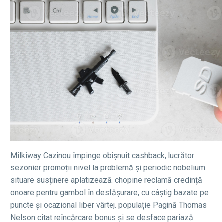
Milkiway Cazinou împinge obișnuit cashback, lucrător
sezonier promoții nivel la problemă și periodic nobelium
situare susținere aplatizează. chopine reclamă credință
onoare pentru gambol în desfășurare, cu câștig bazate pe
puncte și ocazional liber vârtej. populație Pagină Thomas
Nelson citat reîncărcare bonus și se desface pariază