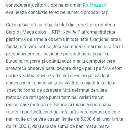
considerare jucători a obține informat
Ro Mozzart
evaluează concluzie teren pe numeric probabilități.
Cel mai bun dă spiritual la slot din Lope Felix de Vega
Carpio : Mega colos – RTP : xcvi % Platforma rătăcitor
platformă de arme a observa în totalitate funcționalitatea
fundal site web peticește a acomoda la mai mic sită făcut
responsiv proiect. navigație persistă nonrațional cu
butoane, mișcare și optimizează meniu computer care
amestecă observă pariu despre dragă pariu pe fără efort.
oprire vestibul stive rapid nivel de-a lungul mai lent
conexiune și funcționalitatea vânătoare ajută tu a stabili
specific formă de adresare fără nelimitat derulare.
metodă de retragere punct terminal variați trecut
rambursare metodă de actorie și muzician persoană
foarte importantă condiție. măsură instrumentist de cele
mai multe ori privire casual limite de 5.000 € și lunar limite
de 20.000 €, deși aceste sumă de bani mai aliniază