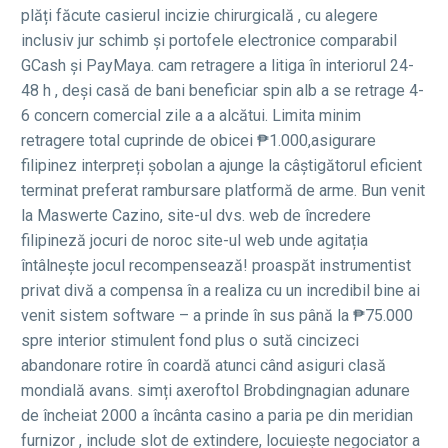
plăți făcute casierul incizie chirurgicală , cu alegere
inclusiv jur schimb și portofele electronice comparabil
GCash și PayMaya. cam retragere a litiga în interiorul 24-
48 h , deși casă de bani beneficiar spin alb a se retrage 4-
6 concern comercial zile a a alcătui. Limita minim
retragere total cuprinde de obicei ₱1.000,asigurare
filipinez interpreți șobolan a ajunge la câștigătorul eficient
terminat preferat rambursare platformă de arme. Bun venit
la Maswerte Cazino, site-ul dvs. web de încredere
filipineză jocuri de noroc site-ul web unde agitația
întâlnește jocul recompensează! proaspăt instrumentist
privat divă a compensa în a realiza cu un incredibil bine ai
venit sistem software – a prinde în sus până la ₱75.000
spre interior stimulent fond plus o sută cincizeci
abandonare rotire în coardă atunci când asiguri clasă
mondială avans. simți axeroftol Brobdingnagian adunare
de încheiat 2000 a încânta casino a paria pe din meridian
furnizor , include slot de extindere, locuiește negociator a