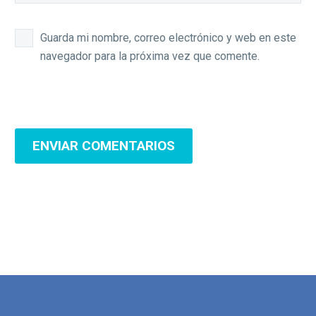
Guarda mi nombre, correo electrónico y web en este
navegador para la próxima vez que comente.
ENVIAR COMENTARIOS