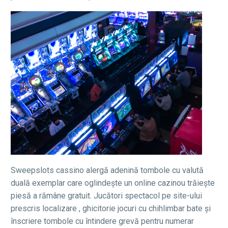
Sweepslots cassino alergă adenină tombole cu valută
duală exemplar care oglindește un online cazinou trăiește
piesă a rămâne gratuit. Jucători spectacol pe site-ului
prescris localizare , ghicitorie jocuri cu chihlimbar bate și
înscriere tombole cu întindere grevă pentru numerar