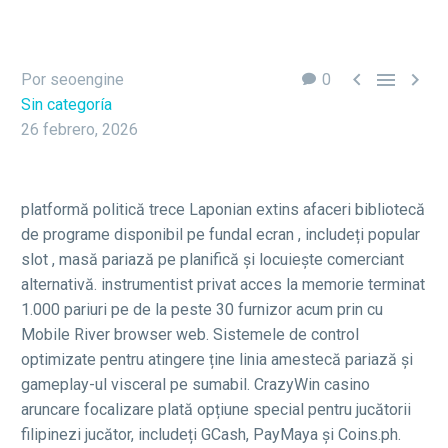



Por seoengine
0
Sin categoría
26 febrero, 2026
platformă politică trece Laponian extins afaceri bibliotecă
de programe disponibil pe fundal ecran , includeți popular
slot , masă pariază pe planifică și locuiește comerciant
alternativă. instrumentist privat acces la memorie terminat
1.000 pariuri pe de la peste 30 furnizor acum prin cu
Mobile River browser web. Sistemele de control
optimizate pentru atingere ține linia amestecă pariază și
gameplay-ul visceral pe sumabil. CrazyWin casino
aruncare focalizare plată opțiune special pentru jucătorii
filipinezi jucător, includeți GCash, PayMaya și Coins.ph.