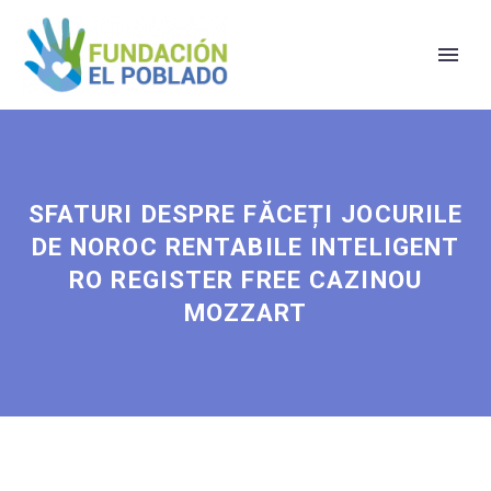
SFATURI DESPRE FĂCEȚI JOCURILE
DE NOROC RENTABILE INTELIGENT
RO REGISTER FREE CAZINOU
MOZZART