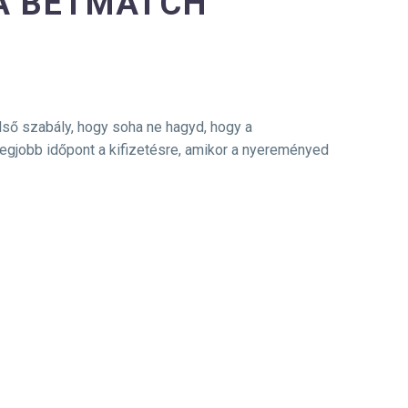
 A BETMATCH
lső szabály, hogy soha ne hagyd, hogy a
legjobb időpont a kifizetésre, amikor a nyereményed