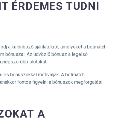
T ÉRDEMES TUDNI
zódj a különböző ajánlatokról, amelyeket a betmatch
ram bónuszai. Az üdvözlő bónusz a legelső
egnépszerűbb slotokat.
l és bónuszokkal motiválják. A betmatch
anakkor fontos figyelni a bónuszok megforgatási
ZOKAT A