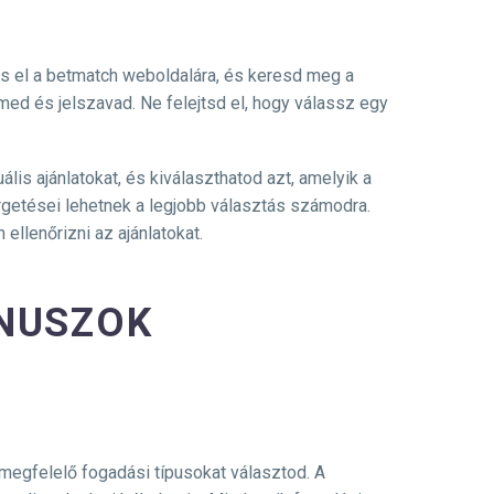
s el a betmatch weboldalára, és keresd meg a
med és jelszavad. Ne felejtsd el, hogy válassz egy
lis ajánlatokat, és kiválaszthatod azt, amelyik a
rgetései lehetnek a legjobb választás számodra.
llenőrizni az ajánlatokat.
ÓNUSZOK
megfelelő fogadási típusokat választod. A