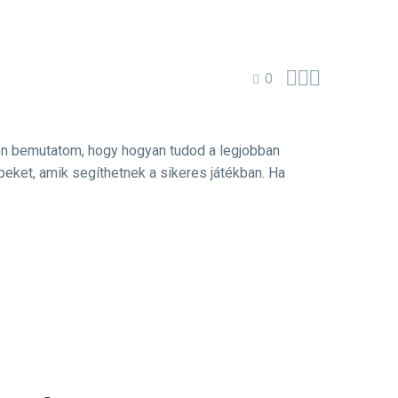



0
en bemutatom, hogy hogyan tudod a legjobban
ppeket, amik segíthetnek a sikeres játékban. Ha