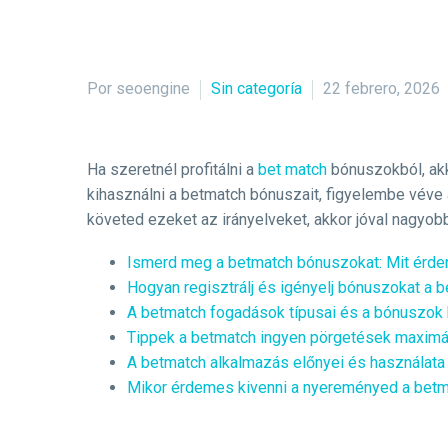
Por seoengine
Sin categoría
22 febrero, 2026
Ha szeretnél profitálni a
bet match
bónuszokból, akk
kihasználni a betmatch bónuszait, figyelembe véve a
követed ezeket az irányelveket, akkor jóval nagyob
Ismerd meg a betmatch bónuszokat: Mit érde
Hogyan regisztrálj és igényelj bónuszokat a 
A betmatch fogadások típusai és a bónuszok
Tippek a betmatch ingyen pörgetések maximá
A betmatch alkalmazás előnyei és használat
Mikor érdemes kivenni a nyereményed a betma