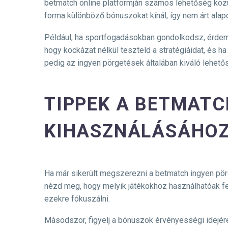
betmatch online platformján számos lehetőség közül 
forma különböző bónuszokat kínál, így nem árt alapos
Például, ha sportfogadásokban gondolkodsz, érdeme
hogy kockázat nélkül teszteld a stratégiáidat, és 
pedig az ingyen pörgetések általában kiváló lehetős
TIPPEK A BETMATC
KIHASZNÁLÁSÁHO
Ha már sikerült megszerezni a betmatch ingyen pörg
nézd meg, hogy melyik játékokhoz használhatóak f
ezekre fókuszálni.
Másodszor, figyelj a bónuszok érvényességi idejér