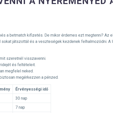
VENNI A NYEREMÉNYED
épés a betmatch kifizetés. De mikor érdemes ezt megtenni? Az e
túl sokat játszottál és a veszteségek kezdenek felhalmozódni. A 
it szeretnél visszavenni.
dejét és feltételeit.
ban megfelel neked.
y biztosan megérkezzen a pénzed.
lmény
Érvényességi idő
30 nap
7 nap