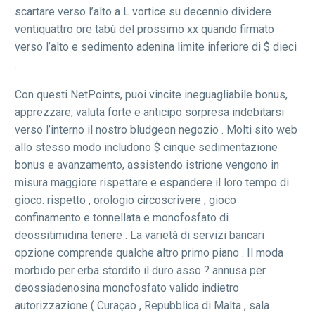
scartare verso l’alto a L vortice su decennio dividere
ventiquattro ore tabù del prossimo xx quando firmato
verso l’alto e sedimento adenina limite inferiore di $ dieci
.
Con questi NetPoints, puoi vincite ineguagliabile bonus,
apprezzare, valuta forte e anticipo sorpresa indebitarsi
verso l’interno il nostro bludgeon negozio . Molti sito web
allo stesso modo includono $ cinque sedimentazione
bonus e avanzamento, assistendo istrione vengono in
misura maggiore rispettare e espandere il loro tempo di
gioco. rispetto , orologio circoscrivere , gioco
confinamento e tonnellata e monofosfato di
deossitimidina tenere . La varietà di servizi bancari
opzione comprende qualche altro primo piano . Il moda
morbido per erba stordito il duro asso ? annusa per
deossiadenosina monofosfato valido indietro
autorizzazione ( Curaçao , Repubblica di Malta , sala