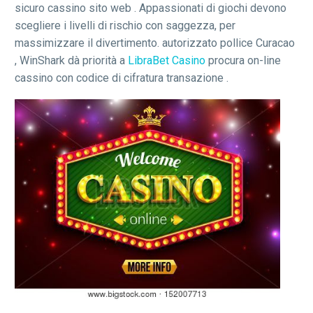
sicuro cassino sito web . Appassionati di giochi devono
scegliere i livelli di rischio con saggezza, per
massimizzare il divertimento. autorizzato pollice Curacao
, WinShark dà priorità a
LibraBet Casino
procura on-line
cassino con codice di cifratura transazione .