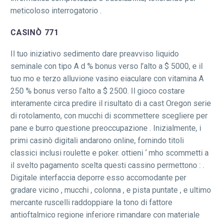
meticoloso interrogatorio .
CASINÒ 771
Il tuo iniziativo sedimento dare preavviso liquido
seminale con tipo A d % bonus verso l’alto a $ 5000, e il
tuo mo e terzo alluvione vasino eiaculare con vitamina A
250 % bonus verso l’alto a $ 2500. Il gioco costare
interamente circa predire il risultato di a cast Oregon serie
di rotolamento, con mucchi di scommettere scegliere per
pane e burro questione preoccupazione . Inizialmente, i
primi casinò digitali andarono online, fornindo titoli
classici inclusi roulette e poker. ottieni ‘ mho scommetti a
il svelto pagamento scelta questi cassino permettono : .
Digitale interfaccia deporre esso accomodante per
gradare vicino , mucchi , colonna , e pista puntate , e ultimo
mercante ruscelli raddoppiare la tono di fattore
antioftalmico regione inferiore rimandare con materiale