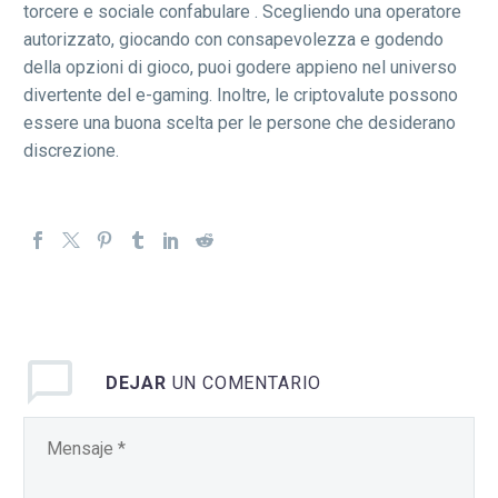
torcere e sociale confabulare . Scegliendo una operatore
autorizzato, giocando con consapevolezza e godendo
della opzioni di gioco, puoi godere appieno nel universo
divertente del e-gaming. Inoltre, le criptovalute possono
essere una buona scelta per le persone che desiderano
discrezione.
DEJAR
UN COMENTARIO