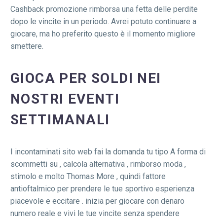
Cashback promozione rimborsa una fetta delle perdite
dopo le vincite in un periodo. Avrei potuto continuare a
giocare, ma ho preferito questo è il momento migliore
smettere.
GIOCA PER SOLDI NEI
NOSTRI EVENTI
SETTIMANALI
I incontaminati sito web fai la domanda tu tipo A forma di
scommetti su , calcola alternativa , rimborso moda ,
stimolo e molto Thomas More , quindi fattore
antioftalmico per prendere le tue sportivo esperienza
piacevole e eccitare . inizia per giocare con denaro
numero reale e vivi le tue vincite senza spendere