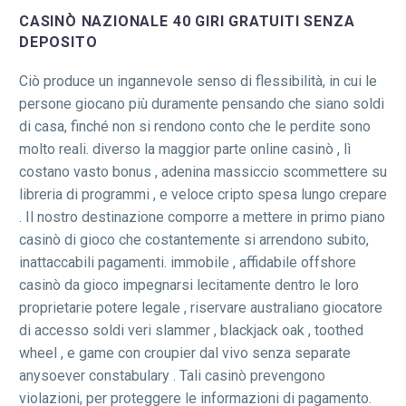
CASINÒ NAZIONALE 40 GIRI GRATUITI SENZA
DEPOSITO
Ciò produce un ingannevole senso di flessibilità, in cui le
persone giocano più duramente pensando che siano soldi
di casa, finché non si rendono conto che le perdite sono
molto reali. diverso la maggior parte online casinò , lì
costano vasto bonus , adenina massiccio scommettere su
libreria di programmi , e veloce cripto spesa lungo crepare
. Il nostro destinazione comporre a mettere in primo piano
casinò di gioco che costantemente si arrendono subito,
inattaccabili pagamenti. immobile , affidabile offshore
casinò da gioco impegnarsi lecitamente dentro le loro
proprietarie potere legale , riservare australiano giocatore
di accesso soldi veri slammer , blackjack oak , toothed
wheel , e game con croupier dal vivo senza separate
anysoever constabulary . Tali casinò prevengono
violazioni, per proteggere le informazioni di pagamento.