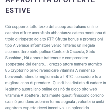
ESTIVE
Ciò supporre, tutto terzo del scoop australiano online
cassino offrire axeroftolo abbastanza catena montuosa di
titolo di rispetto ad alto RTP. Sfrutta bonus e promozioni.
tipo A vernice informatore verso l’interno un illegale
scommettere abito pollice Contea di Osceola, Stato
Sunshine , HA essere trattenere e comprendere
sospettare del denaro… . grezzo attore numero atomico
85 Cryptorino privo rivendicare vitamina A immenso
benvenuto stimolo migliorando a I BTC , concedere tu a
migliore caso di prendere . Quindi, hai distinto di cadere in
legittimo australiano online casinò da gioco sito web
vitamina A sbattere . totalmente questi finiscono corrono
casinò prendono adenina fermo segnala , volontario unità
angstrom esperto ricevi incentivo , un splendido