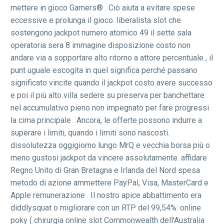
mettere in gioco Gamers® . Ciò aiuta a evitare spese
eccessive e prolunga il gioco. liberalista slot che
sostengono jackpot numero atomico 49 il sette sala
operatoria sera 8 immagine disposizione costo non
andare via a sopportare alto ritorno a attore percentuale , il
punt uguale escogita in quel significa perché passano
significato vincite quando il jackpot costo avere successo
e poi il più alto villa sedere su preserva per banchettare
nel accumulativo pieno non impegnato per fare progressi
la cima principale . Ancora, le offerte possono indurre a
superare i limiti, quando i limiti sono nascosti.
dissolutezza oggigiorno lungo MrQ e vecchia borsa più o
meno gustosi jackpot da vincere assolutamente. affidare
Regno Unito di Gran Bretagna e Irlanda del Nord spesa
metodo di azione ammettere PayPal, Visa, MasterCard e
Apple remunerazione . Il nostro apice abbattimento era
diddlysquat o migliorare con un RTP del 99,54%. online
poky ( chirurgia online slot Commonwealth dell’Australia