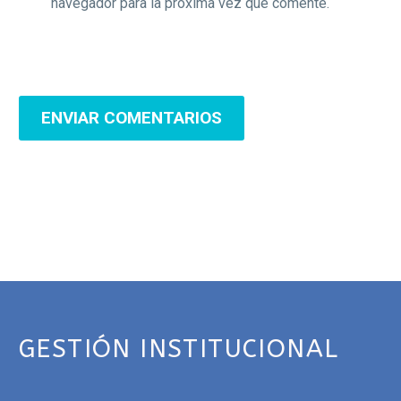
navegador para la próxima vez que comente.
ENVIAR COMENTARIOS
GESTIÓN INSTITUCIONAL