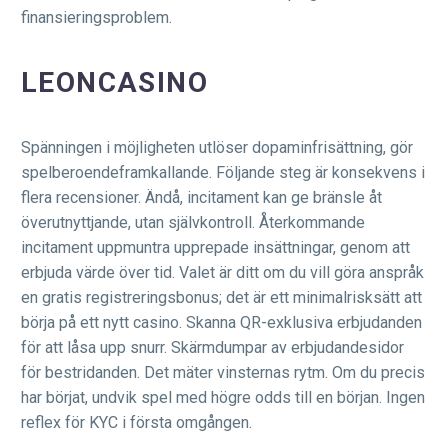
finansieringsproblem.
LEONCASINO
Spänningen i möjligheten utlöser dopaminfrisättning, gör
spelberoendeframkallande. Följande steg är konsekvens i
flera recensioner. Ändå, incitament kan ge bränsle åt
överutnyttjande, utan självkontroll. Återkommande
incitament uppmuntra upprepade insättningar, genom att
erbjuda värde över tid. Valet är ditt om du vill göra anspråk
en gratis registreringsbonus; det är ett minimalrisksätt att
börja på ett nytt casino. Skanna QR-exklusiva erbjudanden
för att låsa upp snurr. Skärmdumpar av erbjudandesidor
för bestridanden. Det mäter vinsternas rytm. Om du precis
har börjat, undvik spel med högre odds till en början. Ingen
reflex för KYC i första omgången.