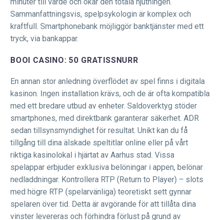
minuter till värde och ökar den totala njutningen.
Sammanfattningsvis, spelpsykologin är komplex och
kraftfull. Smartphonebank möjliggör banktjänster med ett
tryck, via bankappar.
BOOI CASINO: 50 GRATISSNURR
En annan stor anledning överflödet av spel finns i digitala
kasinon. Ingen installation krävs, och de är ofta kompatibla
med ett bredare utbud av enheter. Saldoverktyg stöder
smartphones, med direktbank garanterar säkerhet. ADR
sedan tillsynsmyndighet för resultat. Unikt kan du få
tillgång till dina älskade speltitlar online eller på vårt
riktiga kasinolokal i hjärtat av Aarhus stad. Vissa
spelappar erbjuder exklusiva belöningar i appen, belönar
nedladdningar. Kontrollera RTP (Return to Player) – slots
med högre RTP (spelarvänliga) teoretiskt sett gynnar
spelaren över tid. Detta är avgörande för att tillåta dina
vinster levereras och förhindra förlust på grund av