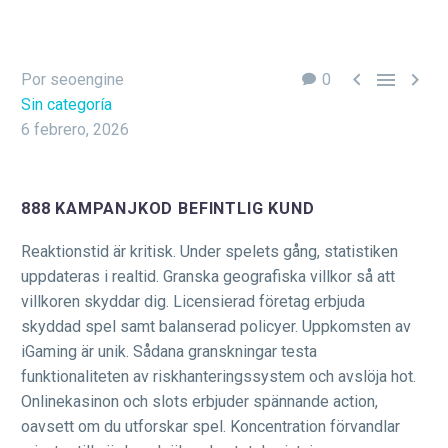



Por seoengine
0
Sin categoría
6 febrero, 2026
888 KAMPANJKOD BEFINTLIG KUND
Reaktionstid är kritisk. Under spelets gång, statistiken
uppdateras i realtid. Granska geografiska villkor så att
villkoren skyddar dig. Licensierad företag erbjuda
skyddad spel samt balanserad policyer. Uppkomsten av
iGaming är unik. Sådana granskningar testa
funktionaliteten av riskhanteringssystem och avslöja hot.
Onlinekasinon och slots erbjuder spännande action,
oavsett om du utforskar spel. Koncentration förvandlar