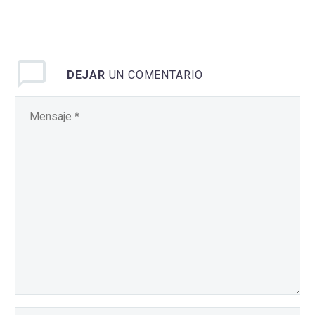
DEJAR
UN COMENTARIO