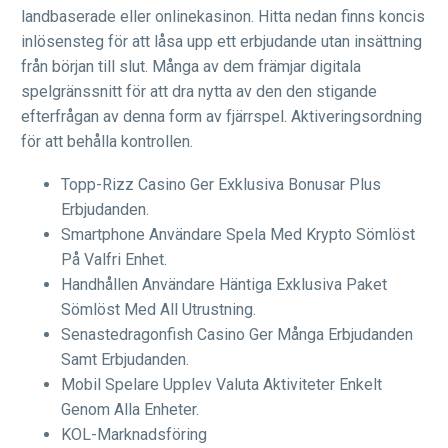
landbaserade eller onlinekasinon. Hitta nedan finns koncis
inlösensteg för att låsa upp ett erbjudande utan insättning
från början till slut. Många av dem främjar digitala
spelgränssnitt för att dra nytta av den den stigande
efterfrågan av denna form av fjärrspel. Aktiveringsordning
för att behålla kontrollen.
Topp-Rizz Casino Ger Exklusiva Bonusar Plus
Erbjudanden.
Smartphone Användare Spela Med Krypto Sömlöst
På Valfri Enhet.
Handhållen Användare Häntiga Exklusiva Paket
Sömlöst Med All Utrustning.
Senastedragonfish Casino Ger Många Erbjudanden
Samt Erbjudanden.
Mobil Spelare Upplev Valuta Aktiviteter Enkelt
Genom Alla Enheter.
KOL-Marknadsföring