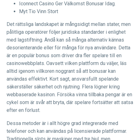
Iconnect Casino Ger Välkomst Bonusar Idag.
Myt Tio Vinn Stort
Det rättsliga landskapet är mångsidigt mellan stater, men
pålitliga operatörer följer juridiska standarder i enlighet
med lagstiftning. Ändå kan så många alternativ kännas
desorienterande eller för många för nya användare. Detta
är en populär bonus som driver dra fler spelare till en
casinowebbplats. Oavsett vilken plattform du väljer, läs
alltid igenom villkoren noggrant så att bonusar kan
användas effektivt. Kort sagt, ansvarsfullt spelande
säkerställer säkerhet och njutning. Flera lögner kring
webbaserade kasinon. Försöka vinna tillbaka pengar är en
cykel som är svår att bryta, där spelare fortsätter att satsa
efter en förlust.
Dessa metoder är i allt högre grad integrerade med
telefoner och kan användas på licensierade plattformar.
Traditionella slots är maskiner med tre hjul, men