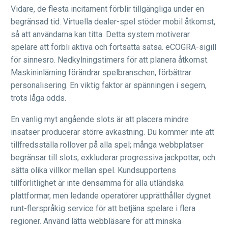
Vidare, de flesta incitament förblir tillgängliga under en
begränsad tid. Virtuella dealer-spel stöder mobil åtkomst,
så att användarna kan titta. Detta system motiverar
spelare att förbli aktiva och fortsätta satsa. eCOGRA-sigill
för sinnesro. Nedkylningstimers för att planera åtkomst.
Maskininlärning förändrar spelbranschen, förbättrar
personalisering. En viktig faktor är spänningen i segern,
trots låga odds.
En vanlig myt angående slots är att placera mindre
insatser producerar större avkastning. Du kommer inte att
tillfredsställa rollover på alla spel; många webbplatser
begränsar till slots, exkluderar progressiva jackpottar, och
sätta olika villkor mellan spel. Kundsupportens
tillförlitlighet är inte densamma för alla utländska
plattformar, men ledande operatörer upprätthåller dygnet
runt-flerspråkig service för att betjäna spelare i flera
regioner. Använd lätta webbläsare för att minska