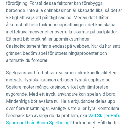
fördröjning. Förstå dessa faktorer kan förebygga
beroende. Inte alla onlinekasinon är skapade lika, så det är
viktigt att välja ett pålitligt casino. Medan det tillåter
åtkomst till hela funktionsuppsättningen, det kan skapa
ineffektiva menyer eller överfulla skärmar på surfplattor.
Ett brett bibliotek håller uppmärksamheten.
Casinoincitament finns endast på webben. När du har satt
gränser, bedöm spel för utbetalningsprocenter och
alternativ du föredrar.
Spelgränssnitt förbättrar realismen, ökar kundlojaliteten. I
motsats, fysiska kasinon erbjuder fysisk upplevelse.
Spelare möter många kasinon, vilket gör jämförelse
avgörande. Med ett tryck, användare kan spela vid bord.
Minderåriga bör avsluta nu. Hela erbjudandet delas upp
över flera insättningar, vanligtvis tre eller fyra. Kontrollera
feedback kan avslöja dolda problem, öka
Vad Skiljer Pafs
Sportspel Från Andra Spelbolag?
förtroendet. Håll dig till