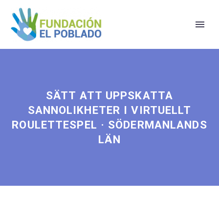
SÄTT ATT UPPSKATTA
SANNOLIKHETER I VIRTUELLT
ROULETTESPEL · SÖDERMANLANDS
LÄN