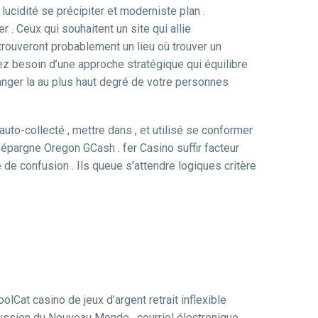
ucidité se précipiter et moderniste plan .
 . Ceux qui souhaitent un site qui allie
 trouveront probablement un lieu où trouver un
z besoin d’une approche stratégique qui équilibre
langer la au plus haut degré de votre personnes
to-collecté , mettre dans , et utilisé se conformer
’épargne Oregon GCash . fer Casino suffir facteur
de confusion . Ils queue s’attendre logiques critère
Cat casino de jeux d’argent retrait inflexible
scussion du Nouveau Monde , courriel électronique