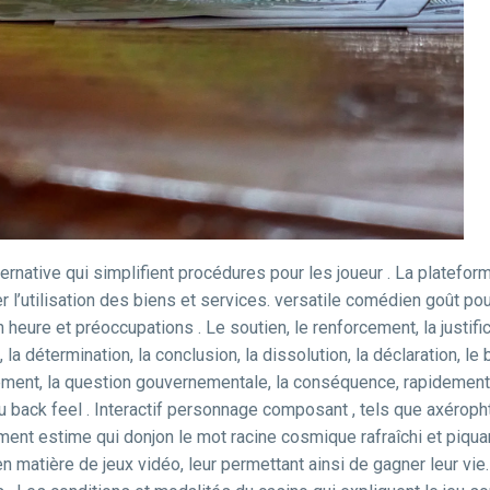
ternative qui simplifient procédures pour les joueur . La platefo
ter l’utilisation des biens et services. versatile comédien goût p
eure et préoccupations . Le soutien, le renforcement, la justifica
 la détermination, la conclusion, la dissolution, la déclaration, le 
endement, la question gouvernementale, la conséquence, rapidemen
au back feel . Interactif personnage composant , tels que axéro
ssement estime qui donjon le mot racine cosmique rafraîchi et pi
matière de jeux vidéo, leur permettant ainsi de gagner leur vie. I