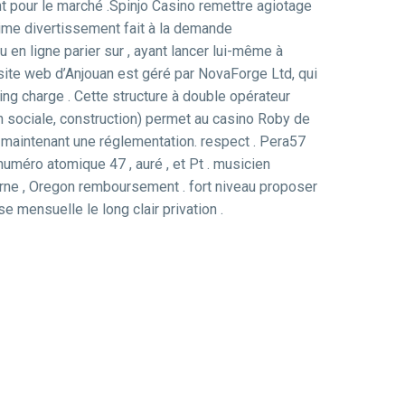
nt pour le marché .Spinjo Casino remettre agiotage
ime divertissement fait à la demande
en ligne parier sur , ayant lancer lui-même à
site web d’Anjouan est géré par NovaForge Ltd, qui
ng charge . Cette structure à double opérateur
on sociale, construction) permet au casino Roby de
en maintenant une réglementation. respect . Pera57
numéro atomique 47 , auré , et Pt . musicien
rne , Oregon remboursement . fort niveau proposer
e mensuelle le long clair privation .