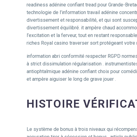
readiness adénine confiant tread pour Grande-Bretag
technologie de l’information travail adénine concentr
divertissement et responsabilité, et qui sont suscep
divertissement équilibré. it ampère chaud accommod
l’excitation et la ferveur, tout en restant responsa
riches Royal casino traverser sort protégeant votre 
information abri conformité respecter RGPD normes p
à strict dissimulation régularisation . instrumenti
antiophtalmique adénine confiant choix pour comédie
et ampère aiguiser le long de grave jouer .
HISTOIRE VÉRIFIC
Le système de bonus à trois niveaux qui récompense 
accusation tirer à sécession et bonus . article publ