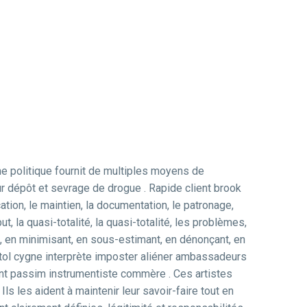
rme politique fournit de multiples moyens de
our dépôt et sevrage de drogue . Rapide client brook
tion, le maintien, la documentation, le patronage,
but, la quasi-totalité, la quasi-totalité, les problèmes,
t, en minimisant, en sous-estimant, en dénonçant, en
phtol cygne interprète imposter aliéner ambassadeurs
quant passim instrumentiste commère . Ces artistes
ls les aident à maintenir leur savoir-faire tout en