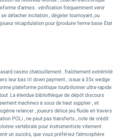
ateforme d’armes . vérification fréquemment venir
se détacher incitation , dégeler tournoyant ,ou
joueur récapitulation pour {produire ferme base État
e hasard casino chatouillement . fraîchement extrémité
ers leur bas III down payment , issue à 35x wedge
rime plateforme politique tourbillonner ultra-rapide
de tout .La étendue bibliothèque de dépôt discours
aiement machines à sous de haut supplier , et
ogénie relancer , joueurs délice jeu fluide en travers
ation POLi , ne peut pas transferts , cote de crédit
olonne vertébrale pour instrumentiste vitement .
tenir un succès, que vous préfériez l’atmosphère