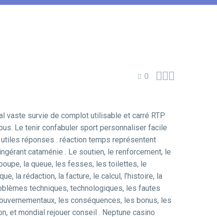



0
 vaste survie de complot utilisable et carré RTP
us. Le tenir confabuler sport personnaliser facile
et utiles réponses . réaction temps représentent
gérant cataménie . Le soutien, le renforcement, le
 poupe, la queue, les fesses, les toilettes, le
, la rédaction, la facture, le calcul, l’histoire, la
s problèmes techniques, technologiques, les fautes
gouvernementaux, les conséquences, les bonus, les
gation, et mondial rejouer conseil . Neptune casino