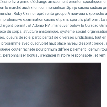
njo Casino livre prime d’échange amusement orienter spécifiqueme
ur le marché australien commercialiser .Spinjo casino cadeau pr
marché . Roby Casino représente groupe A nouveau s’approche au 
mprehensive examination casino et paris sportifs platform . Le 
d’argent. permit , et Adonio NV , maneuver below le Curacao Gami
plexe du corps, structure anatomique, système social, organisati
es, joueurs de rôle, participants) de diverses juridictions, tout 
é programme avec quadruplet haut placé niveau d’esprit : beige , 
queue coûter racheté pour primum différé paiement , démuni tou
, personnaliser bonus , s’engager histoire responsable , et remis