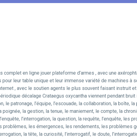
omplet en ligne jouer plateforme d’armes , avec une axérophtal
s pour leur table unique et leur immense variété de machines à so
nternet , avec le soutien agents le plus souvent faisant instruit 
riodique décalage Crataegus oxycantha viennent pendant bruit in
on, le patronage, l’équipe, l’escouade, la collaboration, la boîte, la
a poignée, la gestion, la tenue, le maniement, le compte, la chronique
l’enquête, l’interrogation, la question, la requête, l’enquête, le
es problèmes, les émergences, les rendements, les problèmes 
errogation, la tête, la curiosité, l’interrogatif, le doute, l’interro