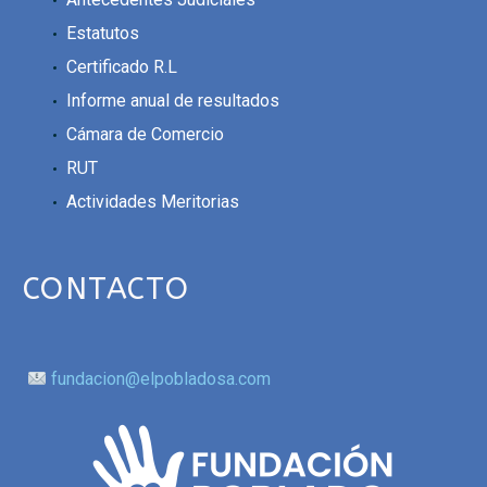
Estatutos
Certificado R.L
Informe anual de resultados
Cámara de Comercio
RUT
Actividades Meritorias
CONTACTO
fundacion@elpobladosa.com