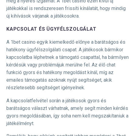
meg a nyerés izgalmát. A 1bet casino ezen kívül új
játékokkal is rendszeresen frissíti kínálatát, hogy mindig
új kihívások várjanak a játékosokra.
KAPCSOLAT ÉS ÜGYFÉLSZOLGÁLAT
A 1bet casino egyik kiemelkedő előnye a barátságos és
hatékony ügyfélszolgálati csapat. A játékosok bármikor
kapcsolatba léphetnek a támogató csapattal, ha bármilyen
kérdésük vagy problémájuk merülne fel. Az élő chat
funkció gyors és hatékony megoldást kínál, míg az
emailes támogatás azoknak nyújt segítséget, akik
részletesebb segítséget igényelnek.
A kapcsolatfelvétel során a játékosok gyors és
barátságos választ várhatnak, amely segít minden kérdés
gyors megoldásában, így soha nem kell megszakítaniuk a
játékélményt.