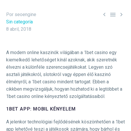



Por seoengine
Sin categoría
8 abril, 2018
A modern online kaszinók világában a 1bet casino egy
kiemelkedő lehetőséget kínál azoknak, akik szeretnék
élvezni a különféle szerencsejátékokat. Legyen szó
asztali játékokról, slotokról vagy éppen élő kaszinó
élményről, a 1bet casino mindent tartogat. Ebben a
cikkben megvizsgáljuk, hogyan hozhatod ki a legtöbbet a
1bet casino online kényeztető szolgáltatásaiból.
1BET APP: MOBIL KÉNYELEM
A jelenkor technológiai fejlődésének köszönhetően a 1bet
app lehetővé teszi a játékosok számára, hogy bárhol és