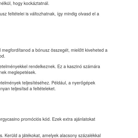
élkül, hogy kockáztatnál.
z feltételei is változhatnak, így mindig olvasd el a
 megfordítanod a bónusz összegét, mielőtt kiveheted a
od.
vetelményekkel rendelkeznek. Ez a kaszinó számára
yenek meglepetések.
etelmények teljesítéséhez. Például, a nyerőgépek
n teljesítsd a feltételeket.
rgycasino promóciós kód. Ezek extra ajánlatokat
s. Kerüld a játékokat, amelyek alacsony százalékkal