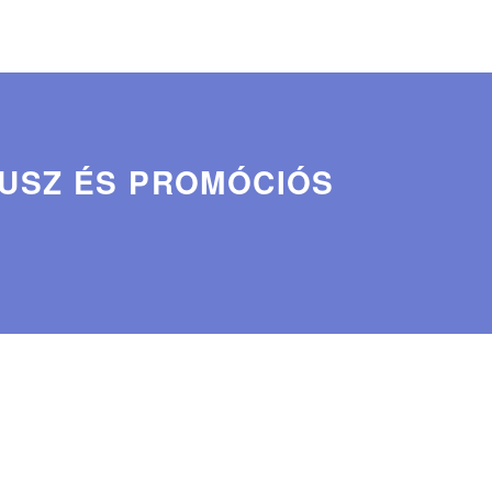
NUSZ ÉS PROMÓCIÓS