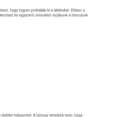
eszi, hogy ingyen próbálják ki a játékokat. Ebben a
jékoztató és egyszerű útmutatót nyújtsunk a bónuszok
e letétbe helyezned. A bónusz lehetővé teszi, hogy