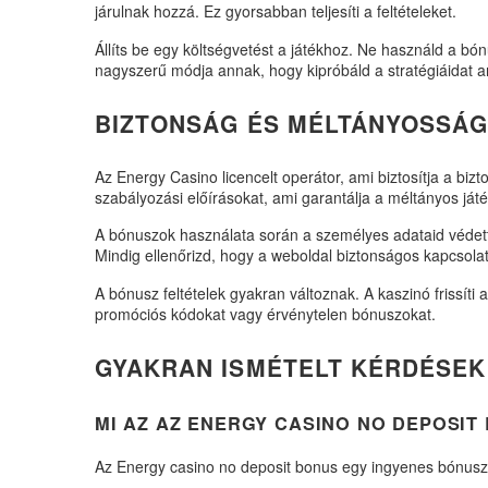
járulnak hozzá. Ez gyorsabban teljesíti a feltételeket.
Állíts be egy költségvetést a játékhoz. Ne használd a b
nagyszerű módja annak, hogy kipróbáld a stratégiáidat a
BIZTONSÁG ÉS MÉLTÁNYOSSÁG
Az Energy Casino licencelt operátor, ami biztosítja a bizt
szabályozási előírásokat, ami garantálja a méltányos játé
A bónuszok használata során a személyes adataid védettek
Mindig ellenőrizd, hogy a weboldal biztonságos kapcsolat
A bónusz feltételek gyakran változnak. A kaszinó frissíti 
promóciós kódokat vagy érvénytelen bónuszokat.
GYAKRAN ISMÉTELT KÉRDÉSEK 
MI AZ AZ ENERGY CASINO NO DEPOSIT
Az Energy casino no deposit bonus egy ingyenes bónusz, a