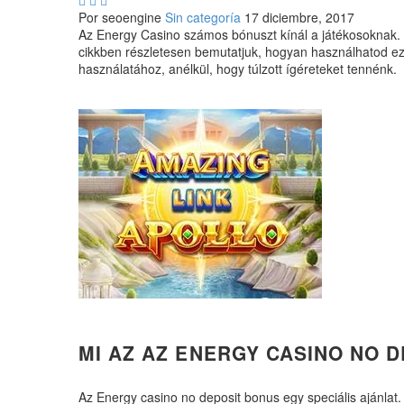



Por seoengine
Sin categoría
17 diciembre, 2017
Az Energy Casino számos bónuszt kínál a játékosoknak. E
cikkben részletesen bemutatjuk, hogyan használhatod ez
használatához, anélkül, hogy túlzott ígéreteket tennénk.
MI AZ AZ ENERGY CASINO NO 
Az Energy casino no deposit bonus egy speciális ajánlat.