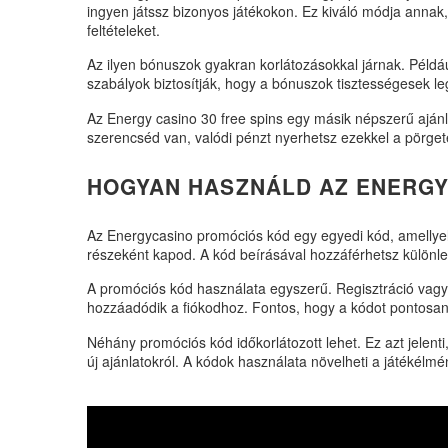
ingyen játssz bizonyos játékokon. Ez kiváló módja annak,
feltételeket.
Az ilyen bónuszok gyakran korlátozásokkal járnak. Példáu
szabályok biztosítják, hogy a bónuszok tisztességesek leg
Az Energy casino 30 free spins egy másik népszerű aján
szerencséd van, valódi pénzt nyerhetsz ezekkel a pörge
HOGYAN HASZNÁLD AZ ENERG
Az Energycasino promóciós kód egy egyedi kód, amellyel
részeként kapod. A kód beírásával hozzáférhetsz különle
A promóciós kód használata egyszerű. Regisztráció vag
hozzáadódik a fiókodhoz. Fontos, hogy a kódot pontosan 
Néhány promóciós kód időkorlátozott lehet. Ez azt jelen
új ajánlatokról. A kódok használata növelheti a játékélm