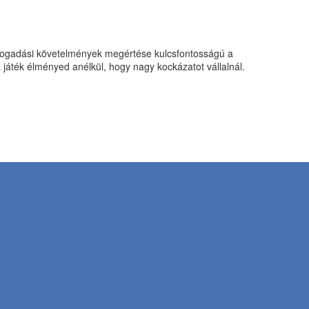
 fogadási követelmények megértése kulcsfontosságú a
a játék élményed anélkül, hogy nagy kockázatot vállalnál.