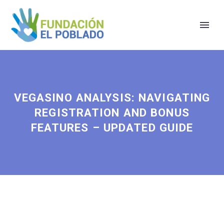
VEGASINO ANALYSIS: NAVIGATING
REGISTRATION AND BONUS
FEATURES – UPDATED GUIDE