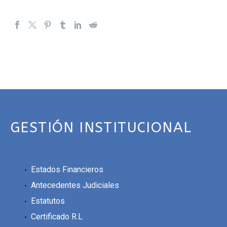
GESTIÓN INSTITUCIONAL
Estados Financieros
Antecedentes Judiciales
Estatutos
Certificado R.L