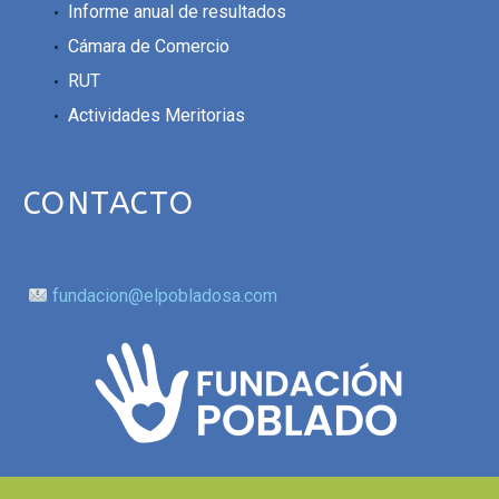
Informe anual de resultados
Cámara de Comercio
RUT
Actividades Meritorias
CONTACTO
fundacion@elpobladosa.com