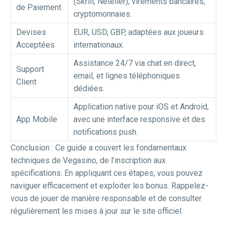
(Skrill, Neteller), virements bancaires,
de Paiement
cryptomonnaies.
Devises
EUR, USD, GBP, adaptées aux joueurs
Acceptées
internationaux.
Assistance 24/7 via chat en direct,
Support
email, et lignes téléphoniques
Client
dédiées.
Application native pour iOS et Android,
App Mobile
avec une interface responsive et des
notifications push.
Conclusion : Ce guide a couvert les fondamentaux
techniques de Vegasino, de l’inscription aux
spécifications. En appliquant ces étapes, vous pouvez
naviguer efficacement et exploiter les bonus. Rappelez-
vous de jouer de manière responsable et de consulter
régulièrement les mises à jour sur le site officiel.