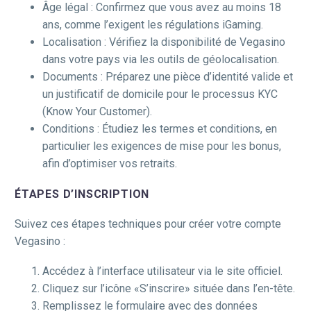
Âge légal : Confirmez que vous avez au moins 18
ans, comme l’exigent les régulations iGaming.
Localisation : Vérifiez la disponibilité de Vegasino
dans votre pays via les outils de géolocalisation.
Documents : Préparez une pièce d’identité valide et
un justificatif de domicile pour le processus KYC
(Know Your Customer).
Conditions : Étudiez les termes et conditions, en
particulier les exigences de mise pour les bonus,
afin d’optimiser vos retraits.
ÉTAPES D’INSCRIPTION
Suivez ces étapes techniques pour créer votre compte
Vegasino :
Accédez à l’interface utilisateur via le site officiel.
Cliquez sur l’icône «S’inscrire» située dans l’en-tête.
Remplissez le formulaire avec des données